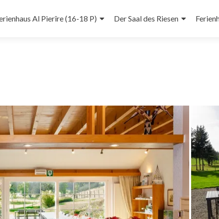
erienhaus Al Pierîre (16-18 P)
Der Saal des Riesen
Ferien