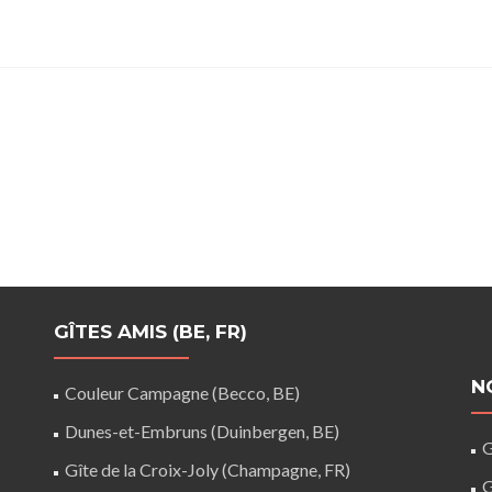
GÎTES AMIS (BE, FR)
N
Couleur Campagne (Becco, BE)
Dunes-et-Embruns (Duinbergen, BE)
G
Gîte de la Croix-Joly (Champagne, FR)
G