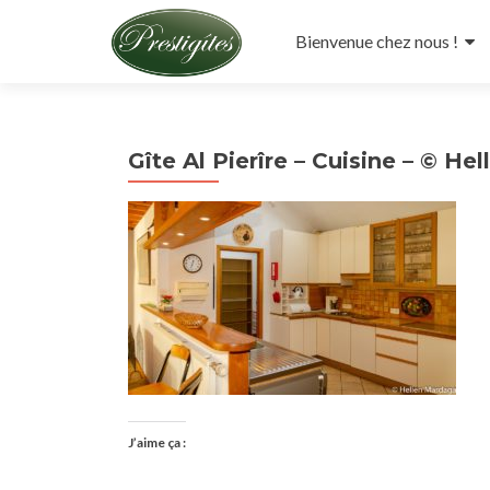
Aller
au
Bienvenue chez nous !
contenu
principal
Gîte Al Pierîre – Cuisine – © H
J’aime ça :