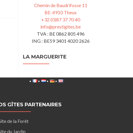
Chemin de Baudrifosse 11
BE-4910 Theux
+32 (0)87 37 70 40
info@prestigites.be
TVA : BE 0862 805 496
ING : BE59 3401 4020 2626
LA MARGUERITE
OS GÎTES PARTENAIRES
îte de la Forêt
îte du Jardin