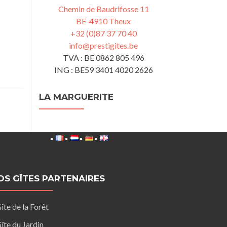
Chemin de Baudrifosse 11
BE-4910 Theux
+32 (0)87 37 70 40
info@prestigites.be
TVA : BE 0862 805 496
ING : BE59 3401 4020 2626
LA MARGUERITE
OS GÎTES PARTENAIRES
îte de la Forêt
îte du Jardin