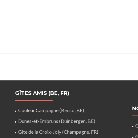
GÎTES AMIS (BE, FR)
N
Couleur Campagne (Becco, BE)
Dunes-et-Embruns (Duinbergen, BE)
G
Gîte de la Croix-Joly (Champagne, FR)
G