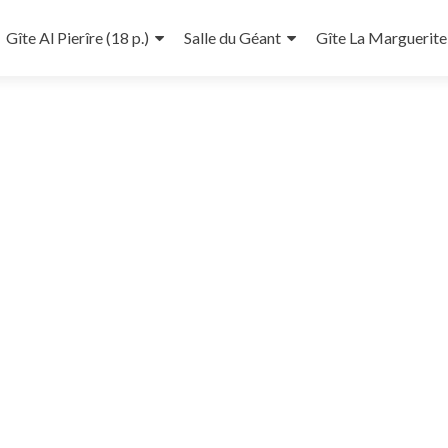
Gîte Al Pierîre (18 p.)
Salle du Géant
Gîte La Marguerite 