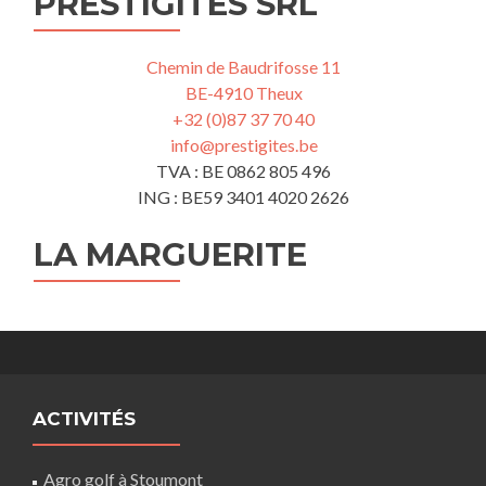
PRESTIGÎTES SRL
Chemin de Baudrifosse 11
BE-4910 Theux
+32 (0)87 37 70 40
info@prestigites.be
TVA : BE 0862 805 496
ING : BE59 3401 4020 2626
LA MARGUERITE
ACTIVITÉS
Agro golf à Stoumont