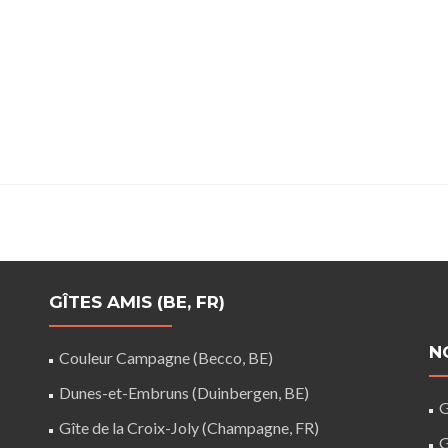
GÎTES AMIS (BE, FR)
N
Couleur Campagne (Becco, BE)
Dunes-et-Embruns (Duinbergen, BE)
G
Gîte de la Croix-Joly (Champagne, FR)
G