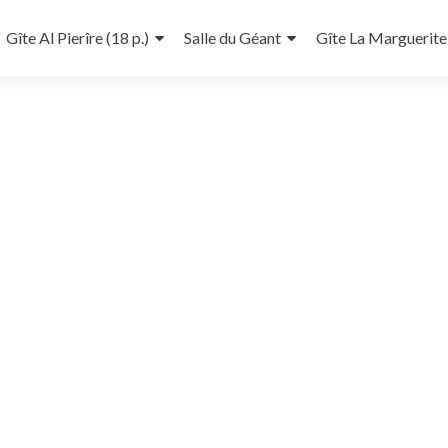
Gîte Al Pierîre (18 p.)
Salle du Géant
Gîte La Marguerite 