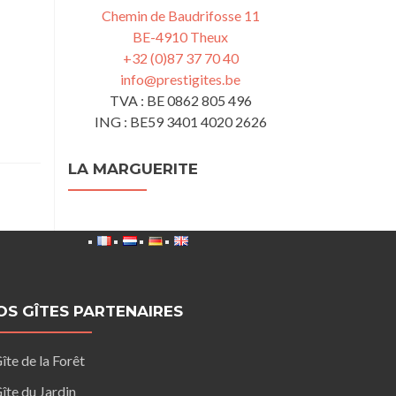
Chemin de Baudrifosse 11
BE-4910 Theux
+32 (0)87 37 70 40
info@prestigites.be
TVA : BE 0862 805 496
ING : BE59 3401 4020 2626
LA MARGUERITE
OS GÎTES PARTENAIRES
îte de la Forêt
îte du Jardin