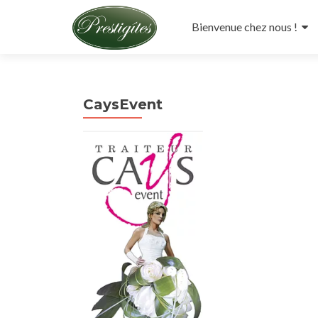
Aller
au
Bienvenue chez nous !
contenu
principal
CaysEvent