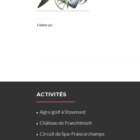
J’aime ça :
ACTIVITÉS
Agro golf à Stoumont
Château de Franchimont
Circuit de Spa-Francorchamps