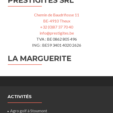
PRESTIGÎTES SRL
Chemin de Baudrifosse 11
BE-4910 Theux
+32 (0)87 37 70 40
info@prestigites.be
TVA : BE 0862 805 496
ING : BE59 3401 4020 2626
LA MARGUERITE
ACTIVITÉS
Agro golf à Stoumont