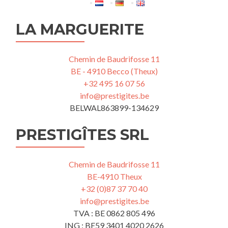
l’article
LA MARGUERITE
Chemin de Baudrifosse 11
BE - 4910 Becco (Theux)
+32 495 16 07 56
info@prestigites.be
BELWAL863899-134629
PRESTIGÎTES SRL
Chemin de Baudrifosse 11
BE-4910 Theux
+32 (0)87 37 70 40
info@prestigites.be
TVA : BE 0862 805 496
ING : BE59 3401 4020 2626