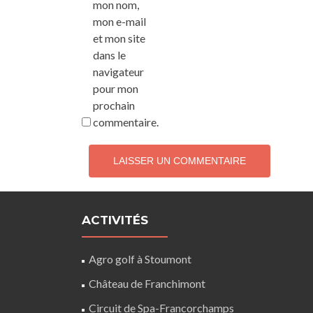
mon nom,
mon e-mail
et mon site
dans le
navigateur
pour mon
prochain
commentaire.
ACTIVITÉS
Agro golf à Stoumont
Château de Franchimont
Circuit de Spa-Francorchamps