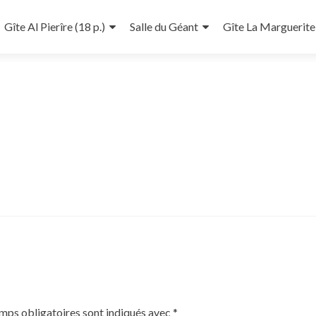
Gîte Al Pierîre (18 p.)
Salle du Géant
Gîte La Marguerite 
mps obligatoires sont indiqués avec
*