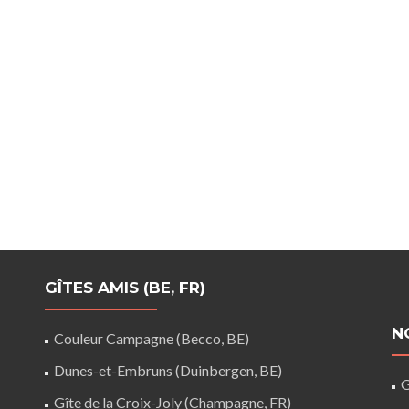
GÎTES AMIS (BE, FR)
N
Couleur Campagne (Becco, BE)
Dunes-et-Embruns (Duinbergen, BE)
G
Gîte de la Croix-Joly (Champagne, FR)