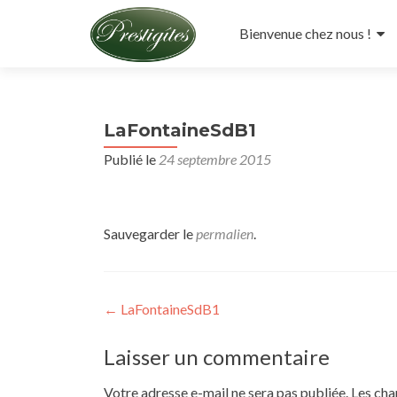
Aller
au
Bienvenue chez nous !
contenu
principal
LaFontaineSdB1
Publié le
24 septembre 2015
Sauvegarder le
permalien
.
Navigation
←
LaFontaineSdB1
de
Laisser un commentaire
l’article
Votre adresse e-mail ne sera pas publiée.
Les cha