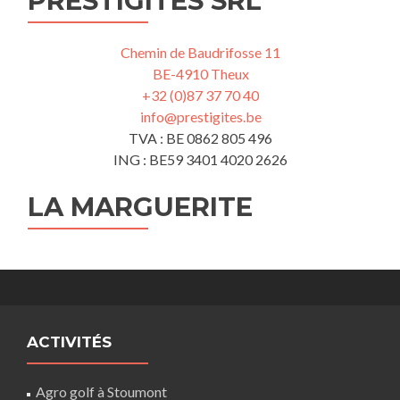
PRESTIGÎTES SRL
Chemin de Baudrifosse 11
BE-4910 Theux
+32 (0)87 37 70 40
info@prestigites.be
TVA : BE 0862 805 496
ING : BE59 3401 4020 2626
LA MARGUERITE
ACTIVITÉS
Agro golf à Stoumont