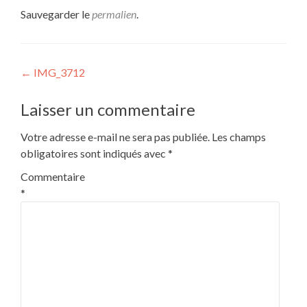
Sauvegarder le
permalien
.
Navigation
←
IMG_3712
de
Laisser un commentaire
l’article
Votre adresse e-mail ne sera pas publiée.
Les champs
obligatoires sont indiqués avec
*
Commentaire
*