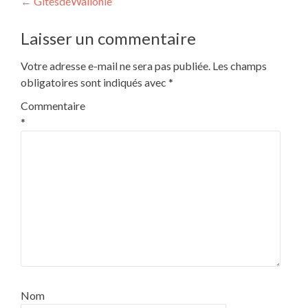
Navigation
←
GitesdeWallonie
de
Laisser un commentaire
l’article
Votre adresse e-mail ne sera pas publiée.
Les champs
obligatoires sont indiqués avec
*
Commentaire
*
Nom