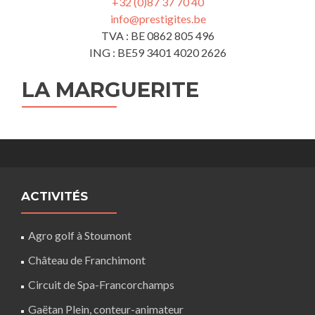
+32 (0)87 37 70 40
info@prestigites.be
TVA : BE 0862 805 496
ING : BE59 3401 4020 2626
LA MARGUERITE
ACTIVITÉS
Agro golf à Stoumont
Château de Franchimont
Circuit de Spa-Francorchamps
Gaëtan Plein, conteur-animateur