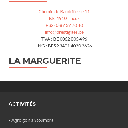
Chemin de Baudrifosse 11
BE-4910 Theux
+32 (0)87 37 70 40
info@prestigites.be
TVA : BE 0862 805 496
ING : BE59 3401 4020 2626
LA MARGUERITE
ACTIVITÉS
Agro golf à Stoumont