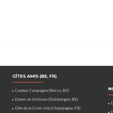
GÎTES AMIS (BE, FR)
N
Couleur Campagne (Becco, BE)
Dunes-et-Embruns (Duinbergen, BE)
G
Gîte de la Croix-Joly (Champagne, FR)
G