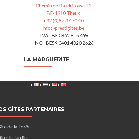
Chemin de Baudrifosse 11
BE-4910 Theux
+32 (0)87 37 70 40
info@prestigites.be
TVA : BE 0862 805 496
ING : BE59 3401 4020 2626
LA MARGUERITE
OS GÎTES PARTENAIRES
îte de la Forêt
îte du Jardin