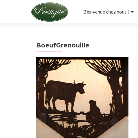
Aller
au
Bienvenue chez nous !
contenu
principal
BoeufGrenouille