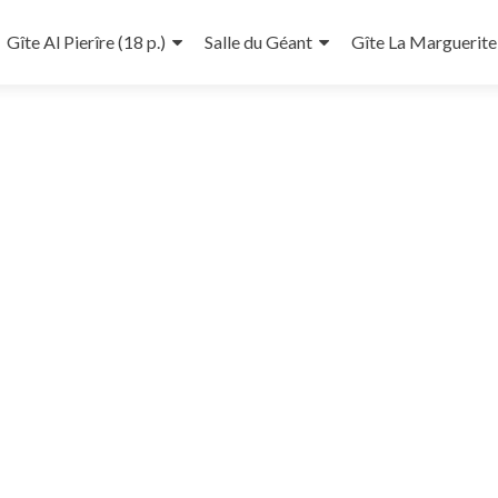
Gîte Al Pierîre (18 p.)
Salle du Géant
Gîte La Marguerite 