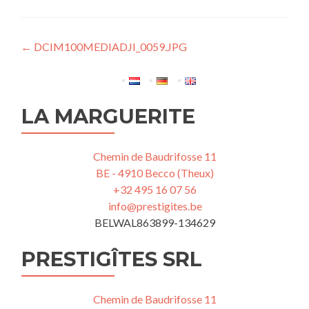
Navigation
←
DCIM100MEDIADJI_0059.JPG
de
l’article
LA MARGUERITE
Chemin de Baudrifosse 11
BE - 4910 Becco (Theux)
+32 495 16 07 56
info@prestigites.be
BELWAL863899-134629
PRESTIGÎTES SRL
Chemin de Baudrifosse 11