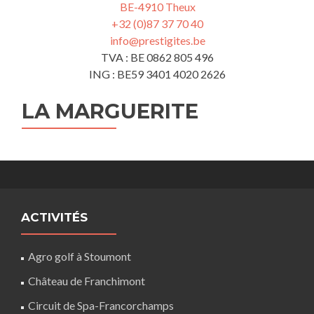
BE-4910 Theux
+32 (0)87 37 70 40
info@prestigites.be
TVA : BE 0862 805 496
ING : BE59 3401 4020 2626
LA MARGUERITE
ACTIVITÉS
Agro golf à Stoumont
Château de Franchimont
Circuit de Spa-Francorchamps