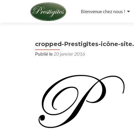
Aller
au
Bienvenue chez nous !
contenu
principal
cropped-Prestigîtes-icône-site
Publié le
20 janvier 2016