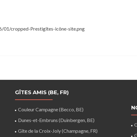
6/01/cropped-Prestigîtes-icône-site.png
GÎTES AMIS (BE, FR)
N
Couleur Campagne (Becco, BE)
Dunes-et-Embruns (Duinbergen, BE)
G
Gîte de la Croix-Joly (Champagne, FR)
G