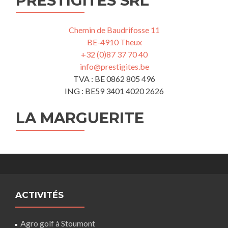
PRESTIGÎTES SRL
Chemin de Baudrifosse 11
BE-4910 Theux
+32 (0)87 37 70 40
info@prestigites.be
TVA : BE 0862 805 496
ING : BE59 3401 4020 2626
LA MARGUERITE
ACTIVITÉS
Agro golf à Stoumont