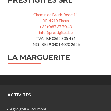
PRESTIGÎTES SRL
Chemin de Baudrifosse 11
BE-4910 Theux
+32 (0)87 37 70 40
info@prestigites.be
TVA : BE 0862 805 496
ING : BE59 3401 4020 2626
LA MARGUERITE
ACTIVITÉS
Agro golf à Stoumont