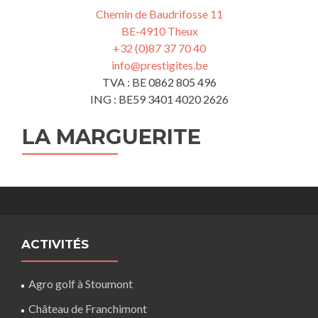
Chemin de Baudrifosse 11
BE-4910 Theux
+32 (0)87 37 70 40
info@prestigites.be
TVA : BE 0862 805 496
ING : BE59 3401 4020 2626
LA MARGUERITE
ACTIVITÉS
Agro golf à Stoumont
Château de Franchimont