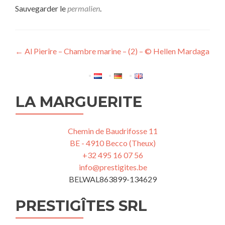
Sauvegarder le
permalien
.
Navigation
←
Al Pierîre – Chambre marine – (2) – © Hellen Mardaga
de
l’article
LA MARGUERITE
Chemin de Baudrifosse 11
BE - 4910 Becco (Theux)
+32 495 16 07 56
info@prestigites.be
BELWAL863899-134629
PRESTIGÎTES SRL