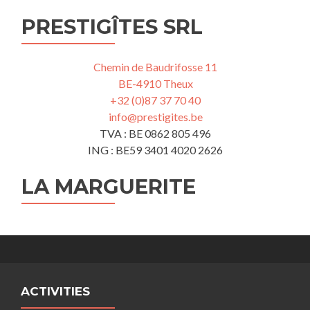
PRESTIGÎTES SRL
Chemin de Baudrifosse 11
BE-4910 Theux
+32 (0)87 37 70 40
info@prestigites.be
TVA : BE 0862 805 496
ING : BE59 3401 4020 2626
LA MARGUERITE
ACTIVITIES