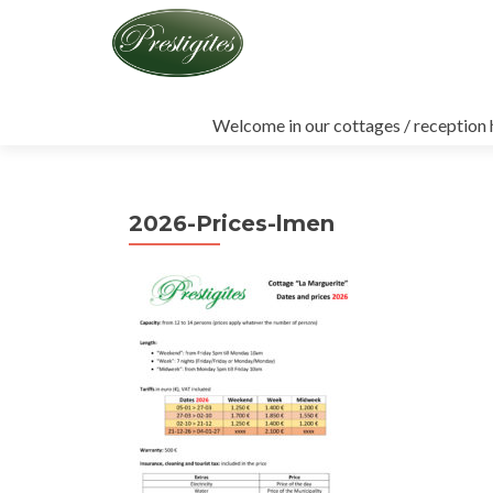
Skip
to
Welcome in our cottages / reception h
content
2026-Prices-lmen