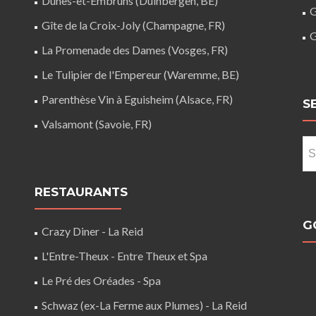
Dunes-et-Embruns (Duinbergen, BE)
G
Gîte de la Croix-Joly (Champagne, FR)
G
La Promenade des Dames (Vosges, FR)
Le Tulipier de l'Empereur (Waremme, BE)
Parenthèse Vin à Eguisheim (Alsace, FR)
S
Valsamont (Savoie, FR)
Se
for
RESTAURANTS
G
Crazy Diner - La Reid
L'Entre-Theux - Entre Theux et Spa
Le Pré des Oréades - Spa
Schwaz (ex-La Ferme aux Plumes) - La Reid