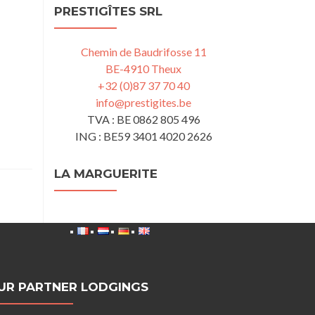
PRESTIGÎTES SRL
Chemin de Baudrifosse 11
BE-4910 Theux
+32 (0)87 37 70 40
info@prestigites.be
TVA : BE 0862 805 496
ING : BE59 3401 4020 2626
LA MARGUERITE
UR PARTNER LODGINGS