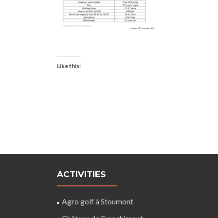
Like this:
ACTIVITIES
Agro golf à Stoumont