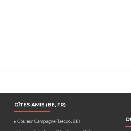
GÎTES AMIS (BE, FR)
O
Couleur Campagne (Becco, BE)