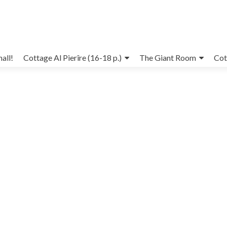
all!
Cottage Al Pierîre (16-18 p.)
The Giant Room
Cot