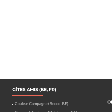
GÎTES AMIS (BE, FR)
O
Couleur Campagne (Becco, BE)