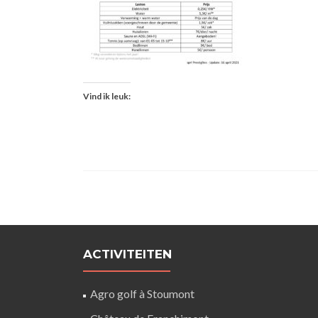
Vind ik leuk:
ACTIVITEITEN
Agro golf à Stoumont