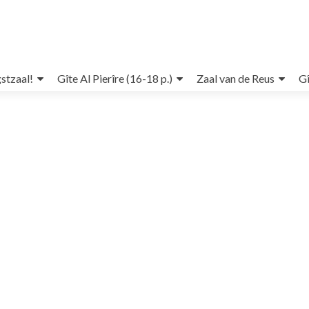
stzaal!
Gîte Al Pierîre (16-18 p.)
Zaal van de Reus
Gî