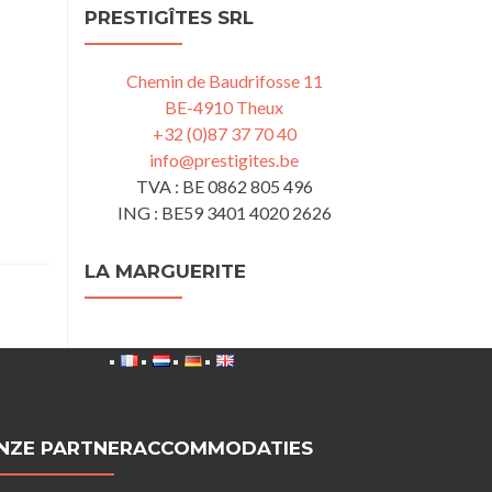
PRESTIGÎTES SRL
Chemin de Baudrifosse 11
BE-4910 Theux
+32 (0)87 37 70 40
info@prestigites.be
TVA : BE 0862 805 496
ING : BE59 3401 4020 2626
LA MARGUERITE
NZE PARTNERACCOMMODATIES