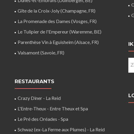
Dunes-et-Embruns (Duinbergen, BE)
G
Gîte de la Croix-Joly (Champagne, FR)
G
La Promenade des Dames (Vosges, FR)
Le Tulipier de l'Empereur (Waremme, BE)
Parenthèse Vin à Eguisheim (Alsace, FR)
I
Valsamont (Savoie, FR)
Zo
na
RESTAURANTS
L
Crazy Diner - La Reid
L'Entre-Theux - Entre Theux et Spa
Le Pré des Oréades - Spa
Schwaz (ex-La Ferme aux Plumes) - La Reid