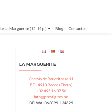
te La Marguerite (12-14 p.)
Blog
Contacten
LA MARGUERITE
Chemin de Baudrifosse 11
BE - 4910 Becco (Theux)
+32 495 16 07 56
info@prestigites.be
BELWAL863899-134629