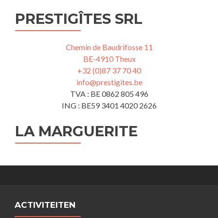
PRESTIGÎTES SRL
Chemin de Baudrifosse 11
BE-4910 Theux
+32 (0)87 37 70 40
info@prestigites.be
TVA : BE 0862 805 496
ING : BE59 3401 4020 2626
LA MARGUERITE
ACTIVITEITEN